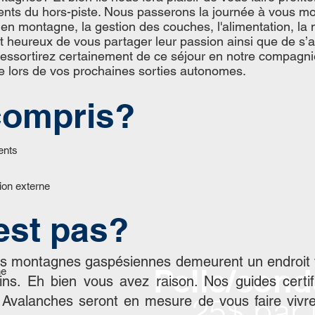
ents du hors-piste. Nous passerons la journée à vous mon
en montagne, la gestion des couches, l'alimentation, la 
 heureux de vous partager leur passion ainsi que de s’as
ressortirez certainement de ce séjour en notre compagn
le lors de vos prochaines sorties autonomes.
compris?
ients
ion externe
’est pas?
 les montagnes gaspésiennes demeurent un endroit
Pelle/son
ne
ins. Eh bien vous avez raison. Nos guides certi
25$ par 
 Avalanches seront en mesure de vous faire vivr