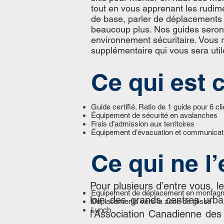
tout en vous apprenant les rudim
de base, parler de déplacements 
beaucoup plus. Nos guides seront
environnement sécuritaire. Vous 
supplémentaire qui vous sera uti
Ce qui est 
Guide certifié. Ratio de 1 guide pour 6 cl
Équipement de sécurité en avalanches
Frais d’admission aux territoires
Équipement d’évacuation et communicat
Ce qui ne l
Pour plusieurs d’entre vous,
Équipement de déplacement en montag
loin des grands centres urba
Déplacements vers la zone de glisse
Lunch
l’Association Canadienne des